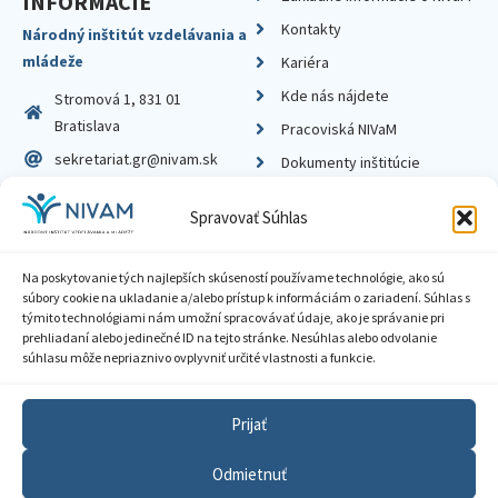
INFORMÁCIE
Kontakty
Národný inštitút vzdelávania a
mládeže
Kariéra
Kde nás nájdete
Stromová 1, 831 01
Bratislava
Pracoviská NIVaM
sekretariat.gr@nivam.sk
Dokumenty inštitúcie
IČO: 00164348
Knižnica
Spravovať Súhlas
DIČ: 2020798714
Na poskytovanie tých najlepších skúseností používame technológie, ako sú
súbory cookie na ukladanie a/alebo prístup k informáciám o zariadení. Súhlas s
týmito technológiami nám umožní spracovávať údaje, ako je správanie pri
prehliadaní alebo jedinečné ID na tejto stránke. Nesúhlas alebo odvolanie
Zásady ochrany súkromia
súhlasu môže nepriaznivo ovplyvniť určité vlastnosti a funkcie.
Vyhlásenie o prístupnosti
Prijať
Sprístupnenie informácií
Odmietnuť
Nastavenia cookies