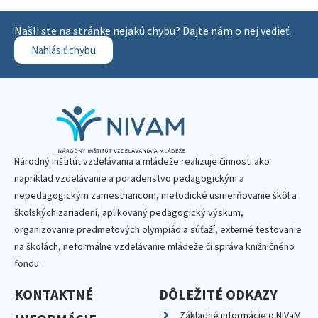
Našli ste na stránke nejakú chybu? Dajte nám o nej vedieť.
Nahlásiť chybu
Národný inštitút vzdelávania a mládeže realizuje činnosti ako
napríklad vzdelávanie a poradenstvo pedagogickým a
nepedagogickým zamestnancom, metodické usmerňovanie škôl a
školských zariadení, aplikovaný pedagogický výskum,
organizovanie predmetových olympiád a súťaží, externé testovanie
na školách, neformálne vzdelávanie mládeže či správa knižničného
fondu.
KONTAKTNÉ
DÔLEŽITÉ ODKAZY
Základné informácie o NIVaM