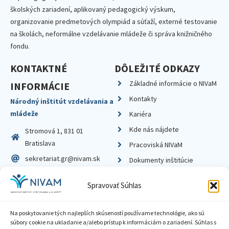
školských zariadení, aplikovaný pedagogický výskum,
organizovanie predmetových olympiád a súťaží, externé testovanie
na školách, neformálne vzdelávanie mládeže či správa knižničného
fondu.
KONTAKTNÉ
DÔLEŽITÉ ODKAZY
Základné informácie o NIVaM
INFORMÁCIE
Kontakty
Národný inštitút vzdelávania a
mládeže
Kariéra
Kde nás nájdete
Stromová 1, 831 01
Bratislava
Pracoviská NIVaM
sekretariat.gr@nivam.sk
Dokumenty inštitúcie
IČO: 00164348
Knižnica
Spravovať Súhlas
DIČ: 2020798714
Na poskytovanie tých najlepších skúseností používame technológie, ako sú
súbory cookie na ukladanie a/alebo prístup k informáciám o zariadení. Súhlas s