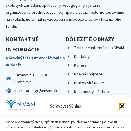
školských zariadení, aplikovaný pedagogický výskum,
organizovanie predmetových olympiád a súťaží, externé testovanie
na školách, neformálne vzdelávanie mládeže či správa knižničného
fondu.
KONTAKTNÉ
DÔLEŽITÉ ODKAZY
Základné informácie o NIVaM
INFORMÁCIE
Kontakty
Národný inštitút vzdelávania a
mládeže
Kariéra
Kde nás nájdete
Stromová 1, 831 01
Bratislava
Pracoviská NIVaM
sekretariat.gr@nivam.sk
Dokumenty inštitúcie
IČO: 00164348
Knižnica
Spravovať Súhlas
DIČ: 2020798714
Na poskytovanie tých najlepších skúseností používame technológie, ako sú
súbory cookie na ukladanie a/alebo prístup k informáciám o zariadení. Súhlas s