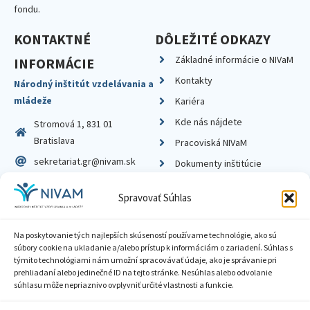
fondu.
KONTAKTNÉ
DÔLEŽITÉ ODKAZY
Základné informácie o NIVaM
INFORMÁCIE
Kontakty
Národný inštitút vzdelávania a
mládeže
Kariéra
Kde nás nájdete
Stromová 1, 831 01
Bratislava
Pracoviská NIVaM
sekretariat.gr@nivam.sk
Dokumenty inštitúcie
IČO: 00164348
Knižnica
Spravovať Súhlas
DIČ: 2020798714
Na poskytovanie tých najlepších skúseností používame technológie, ako sú
súbory cookie na ukladanie a/alebo prístup k informáciám o zariadení. Súhlas s
týmito technológiami nám umožní spracovávať údaje, ako je správanie pri
prehliadaní alebo jedinečné ID na tejto stránke. Nesúhlas alebo odvolanie
Zásady ochrany súkromia
súhlasu môže nepriaznivo ovplyvniť určité vlastnosti a funkcie.
Vyhlásenie o prístupnosti