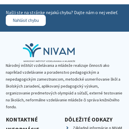
Našli ste na stránke nejakú chybu? Dajte nám o nej vedieť.
Nahlásiť chybu
Národný inštitút vzdelávania a mládeže realizuje činnosti ako
napríklad vzdelávanie a poradenstvo pedagogickým a
nepedagogickým zamestnancom, metodické usmerňovanie škôl a
školských zariadení, aplikovaný pedagogický výskum,
organizovanie predmetových olympiád a súťaží, externé testovanie
na školách, neformálne vzdelávanie mládeže či správa knižničného
fondu.
KONTAKTNÉ
DÔLEŽITÉ ODKAZY
Základné informácie o NIVaM