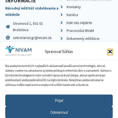
INFORMÁCIE
Kontakty
Národný inštitút vzdelávania a
mládeže
Kariéra
Kde nás nájdete
Stromová 1, 831 01
Bratislava
Pracoviská NIVaM
sekretariat.gr@nivam.sk
Dokumenty inštitúcie
IČO: 00164348
Knižnica
Spravovať Súhlas
DIČ: 2020798714
Na poskytovanie tých najlepších skúseností používame technológie, ako sú
súbory cookie na ukladanie a/alebo prístup k informáciám o zariadení. Súhlas s
týmito technológiami nám umožní spracovávať údaje, ako je správanie pri
prehliadaní alebo jedinečné ID na tejto stránke. Nesúhlas alebo odvolanie
Zásady ochrany súkromia
súhlasu môže nepriaznivo ovplyvniť určité vlastnosti a funkcie.
Vyhlásenie o prístupnosti
Prijať
Sprístupnenie informácií
Odmietnuť
Nastavenia cookies