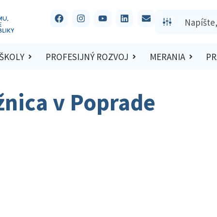
 ŠKOLY
PROFESIJNÝ ROZVOJ
MERANIA
PR
žnica v Poprade