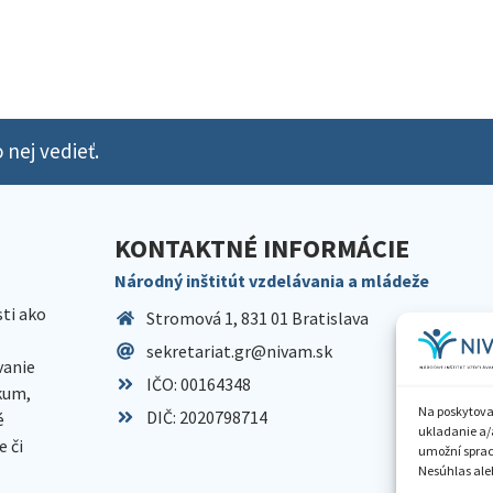
 nej vedieť.
KONTAKTNÉ INFORMÁCIE
Národný inštitút vzdelávania a mládeže
sti ako
Stromová 1, 831 01 Bratislava
sekretariat.gr@nivam.sk
anie
IČO: 00164348
skum,
Na poskytova
DIČ: 2020798714
é
ukladanie a/
 či
umožní spraco
Nesúhlas aleb