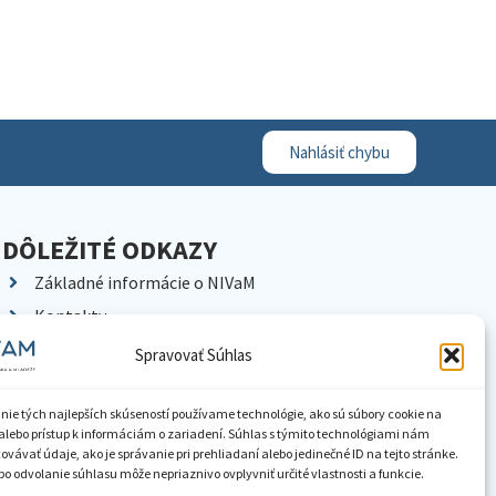
Nahlásiť chybu
DÔLEŽITÉ ODKAZY
Základné informácie o NIVaM
Kontakty
Kariéra
Spravovať Súhlas
Kde nás nájdete
Pracoviská NIVaM
nie tých najlepších skúseností používame technológie, ako sú súbory cookie na
alebo prístup k informáciám o zariadení. Súhlas s týmito technológiami nám
Dokumenty inštitúcie
vávať údaje, ako je správanie pri prehliadaní alebo jedinečné ID na tejto stránke.
o odvolanie súhlasu môže nepriaznivo ovplyvniť určité vlastnosti a funkcie.
Knižnica