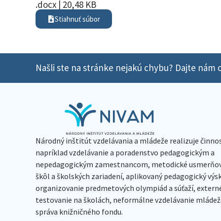
.docx | 20,48 KB
Stiahnuť súbor
Našli ste na stránke nejakú chybu? Dajte nám o
Národný inštitút vzdelávania a mládeže realizuje činno
napríklad vzdelávanie a poradenstvo pedagogickým a
nepedagogickým zamestnancom, metodické usmerňov
škôl a školských zariadení, aplikovaný pedagogický vý
organizovanie predmetových olympiád a súťaží, extern
testovanie na školách, neformálne vzdelávanie mládeže
správa knižničného fondu.