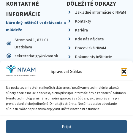
KONTAKTNÉ
DÔLEŽITÉ ODKAZY
Základné informácie o NIVaM
INFORMÁCIE
Kontakty
Národný inštitút vzdelávania a
mládeže
Kariéra
Kde nás nájdete
Stromová 1, 831 01
Bratislava
Pracoviská NIVaM
sekretariat.gr@nivam.sk
Dokumenty inštitúcie
IČO: 00164348
Knižnica
Spravovať Súhlas
DIČ: 2020798714
Na poskytovanie tých najlepších skúseností používame technológie, ako sú
súbory cookie na ukladanie a/alebo prístup k informáciám o zariadení. Súhlas s
týmito technológiami nám umožní spracovávať údaje, ako je správanie pri
prehliadaní alebo jedinečné ID na tejto stránke. Nesúhlas alebo odvolanie
Zásady ochrany súkromia
súhlasu môže nepriaznivo ovplyvniť určité vlastnosti a funkcie.
Vyhlásenie o prístupnosti
Prijať
Sprístupnenie informácií