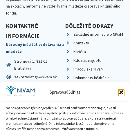
na školách, neformálne vzdelávanie mládeže či správa knižničného
fondu.
KONTAKTNÉ
DÔLEŽITÉ ODKAZY
Základné informácie o NIVaM
INFORMÁCIE
Kontakty
Národný inštitút vzdelávania a
mládeže
Kariéra
Kde nás nájdete
Stromová 1, 831 01
Bratislava
Pracoviská NIVaM
sekretariat.gr@nivam.sk
Dokumenty inštitúcie
IČO: 00164348
Knižnica
Spravovať Súhlas
DIČ: 2020798714
Na poskytovanie tých najlepších skúseností používame technológie, ako sú
súbory cookie na ukladanie a/alebo prístup k informáciám o zariadení. Súhlas s
týmito technológiami nám umožní spracovávať údaje, ako je správanie pri
prehliadaní alebo jedinečné ID na tejto stránke. Nesúhlas alebo odvolanie
Zásady ochrany súkromia
súhlasu môže nepriaznivo ovplyvniť určité vlastnosti a funkcie.