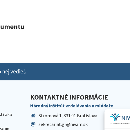
okumentu
 nej vedieť.
KONTAKTNÉ INFORMÁCIE
Národný inštitút vzdelávania a mládeže
sti ako
Stromová 1, 831 01 Bratislava
sekretariat.gr@nivam.sk
anie