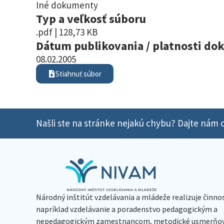
Iné dokumenty
Typ a veľkosť súboru
.pdf | 128,73 KB
Dátum publikovania / platnosti d
08.02.2005
Stiahnuť súbor
Našli ste na stránke nejakú chybu? Dajte nám o
Národný inštitút vzdelávania a mládeže realizuje činno
napríklad vzdelávanie a poradenstvo pedagogickým a
nepedagogickým zamestnancom, metodické usmerňov