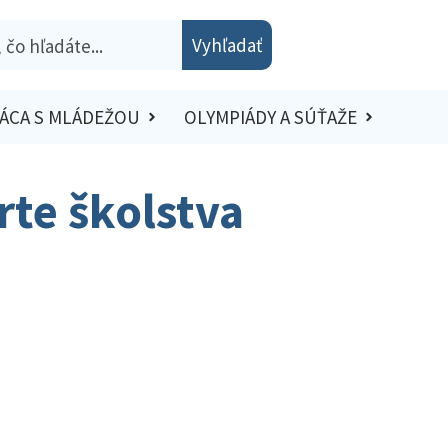
Vyhľadať
ÁCA S MLÁDEŽOU
OLYMPIÁDY A SÚŤAŽE
te školstva