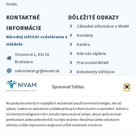
fondu.
KONTAKTNÉ
DÔLEŽITÉ ODKAZY
Základné informácie o NIVaM
INFORMÁCIE
Kontakty
Národný inštitút vzdelávania a
mládeže
Kariéra
Kde nás nájdete
Stromová 1, 831 01
Bratislava
Pracoviská NIVaM
sekretariat.gr@nivam.sk
Dokumenty inštitúcie
IČO: 00164348
Knižnica
Spravovať Súhlas
DIČ: 2020798714
Na poskytovanie tých najlepších skúseností používame technológie, ako sú
súbory cookie na ukladanie a/alebo prístup k informáciám o zariadení. Súhlas s
týmito technológiami nám umožní spracovávať údaje, ako je správanie pri
prehliadaní alebo jedinečné ID na tejto stránke. Nesúhlas alebo odvolanie
Zásady ochrany súkromia
súhlasu môže nepriaznivo ovplyvniť určité vlastnosti a funkcie.
Vyhlásenie o prístupnosti