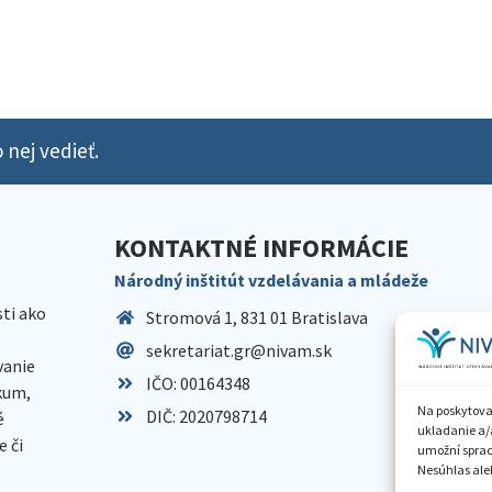
 nej vedieť.
KONTAKTNÉ INFORMÁCIE
Národný inštitút vzdelávania a mládeže
sti ako
Stromová 1, 831 01 Bratislava
sekretariat.gr@nivam.sk
anie
IČO: 00164348
skum,
Na poskytova
DIČ: 2020798714
é
ukladanie a/
 či
umožní spraco
Nesúhlas aleb