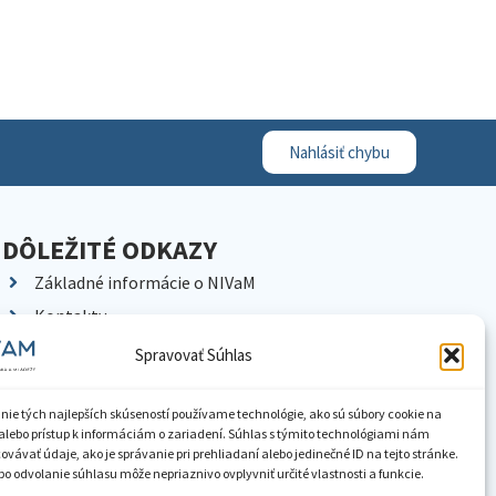
Nahlásiť chybu
DÔLEŽITÉ ODKAZY
Základné informácie o NIVaM
Kontakty
Kariéra
Spravovať Súhlas
Kde nás nájdete
Pracoviská NIVaM
nie tých najlepších skúseností používame technológie, ako sú súbory cookie na
alebo prístup k informáciám o zariadení. Súhlas s týmito technológiami nám
Dokumenty inštitúcie
vávať údaje, ako je správanie pri prehliadaní alebo jedinečné ID na tejto stránke.
o odvolanie súhlasu môže nepriaznivo ovplyvniť určité vlastnosti a funkcie.
Knižnica