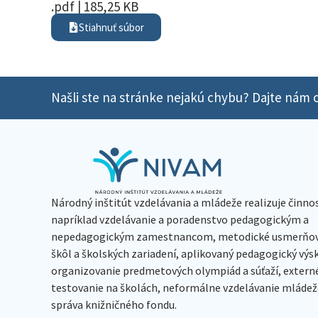
.pdf | 185,25 KB
Stiahnuť súbor
Našli ste na stránke nejakú chybu? Dajte nám o
Národný inštitút vzdelávania a mládeže realizuje činno
napríklad vzdelávanie a poradenstvo pedagogickým a
nepedagogickým zamestnancom, metodické usmerňov
škôl a školských zariadení, aplikovaný pedagogický vý
organizovanie predmetových olympiád a súťaží, extern
testovanie na školách, neformálne vzdelávanie mládeže
správa knižničného fondu.