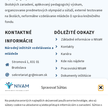
školských zariadení, aplikovaný pedagogický výskum,
organizovanie predmetových olympiád a súťaží, externé testovanie
na školách, neformálne vzdelávanie mládeže či správa knižničného
fondu.
KONTAKTNÉ
DÔLEŽITÉ ODKAZY
Základné informácie o NIVaM
INFORMÁCIE
Kontakty
Národný inštitút vzdelávania a
mládeže
Kariéra
Kde nás nájdete
Stromová 1, 831 01
Bratislava
Pracoviská NIVaM
sekretariat.gr@nivam.sk
Dokumenty inštitúcie
IČO: 00164348
Knižnica
Spravovať Súhlas
DIČ: 2020798714
Na poskytovanie tých najlepších skúseností používame technológie, ako sú
súbory cookie na ukladanie a/alebo prístup k informáciám o zariadení. Súhlas s