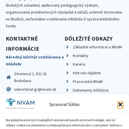
školských zariadení, aplikovaný pedagogický výskum,
organizovanie predmetových olympiád a súťaží, externé testovanie
na školách, neformálne vzdelávanie mládeže či správa knižničného
fondu.
KONTAKTNÉ
DÔLEŽITÉ ODKAZY
Základné informácie o NIVaM
INFORMÁCIE
Kontakty
Národný inštitút vzdelávania a
mládeže
Kariéra
Kde nás nájdete
Stromová 1, 831 01
Bratislava
Pracoviská NIVaM
sekretariat.gr@nivam.sk
Dokumenty inštitúcie
IČO: 00164348
Knižnica
Spravovať Súhlas
DIČ: 2020798714
Na poskytovanie tých najlepších skúseností používame technológie, ako sú
súbory cookie na ukladanie a/alebo prístup k informáciám o zariadení. Súhlas s