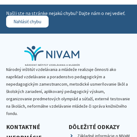
Našli ste na stránke nejakú chybu? Dajte nám o nej vedieť.
Nahlásiť chybu
Národný inštitút vzdelávania a mládeže realizuje činnosti ako
napríklad vzdelávanie a poradenstvo pedagogickým a
nepedagogickým zamestnancom, metodické usmerňovanie škôl a
školských zariadení, aplikovaný pedagogický výskum,
organizovanie predmetových olympiád a súťaží, externé testovanie
na školách, neformálne vzdelávanie mládeže či správa knižničného
fondu.
KONTAKTNÉ
DÔLEŽITÉ ODKAZY
Základné informácie o NIVaM