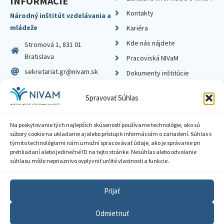
INFORMÁCIE
Kontakty
Národný inštitút vzdelávania a
mládeže
Kariéra
Kde nás nájdete
Stromová 1, 831 01
Bratislava
Pracoviská NIVaM
sekretariat.gr@nivam.sk
Dokumenty inštitúcie
IČO: 00164348
Knižnica
Spravovať Súhlas
DIČ: 2020798714
Na poskytovanie tých najlepších skúseností používame technológie, ako sú
súbory cookie na ukladanie a/alebo prístup k informáciám o zariadení. Súhlas s
týmito technológiami nám umožní spracovávať údaje, ako je správanie pri
prehliadaní alebo jedinečné ID na tejto stránke. Nesúhlas alebo odvolanie
Zásady ochrany súkromia
súhlasu môže nepriaznivo ovplyvniť určité vlastnosti a funkcie.
Vyhlásenie o prístupnosti
Prijať
Sprístupnenie informácií
Odmietnuť
Nastavenia cookies