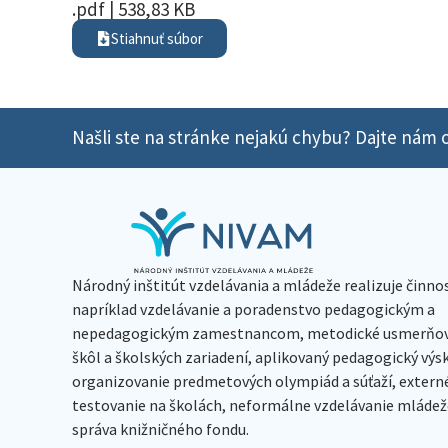
.pdf | 538,83 KB
Stiahnuť súbor
Našli ste na stránke nejakú chybu? Dajte nám o
Národný inštitút vzdelávania a mládeže realizuje činno
napríklad vzdelávanie a poradenstvo pedagogickým a
nepedagogickým zamestnancom, metodické usmerňov
škôl a školských zariadení, aplikovaný pedagogický vý
organizovanie predmetových olympiád a súťaží, extern
testovanie na školách, neformálne vzdelávanie mládeže
správa knižničného fondu.