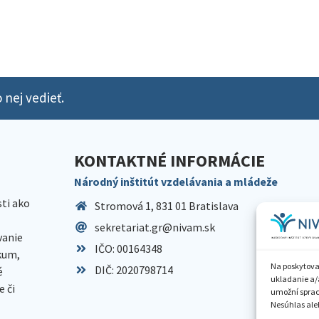
 nej vedieť.
KONTAKTNÉ INFORMÁCIE
Národný inštitút vzdelávania a mládeže
sti ako
Stromová 1, 831 01 Bratislava
sekretariat.gr@nivam.sk
anie
IČO: 00164348
skum,
Na poskytova
DIČ: 2020798714
é
ukladanie a/
 či
umožní spraco
Nesúhlas aleb