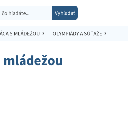
Vyhľadať
ÁCA S MLÁDEŽOU
OLYMPIÁDY A SÚŤAŽE
 s mládežou