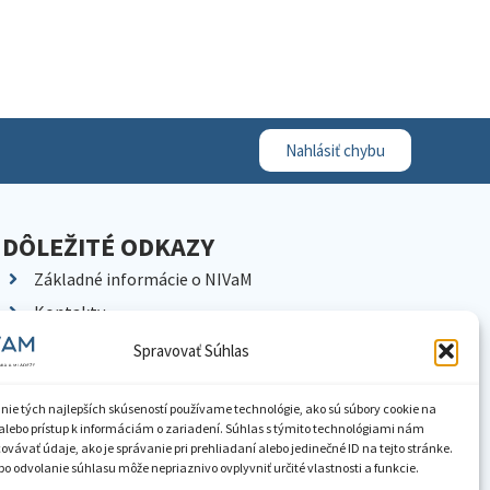
Nahlásiť chybu
DÔLEŽITÉ ODKAZY
Základné informácie o NIVaM
Kontakty
Kariéra
Spravovať Súhlas
Kde nás nájdete
Pracoviská NIVaM
nie tých najlepších skúseností používame technológie, ako sú súbory cookie na
alebo prístup k informáciám o zariadení. Súhlas s týmito technológiami nám
Dokumenty inštitúcie
vávať údaje, ako je správanie pri prehliadaní alebo jedinečné ID na tejto stránke.
o odvolanie súhlasu môže nepriaznivo ovplyvniť určité vlastnosti a funkcie.
Knižnica