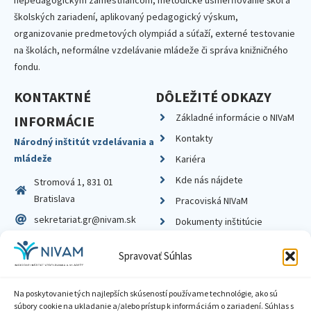
nepedagogickým zamestnancom, metodické usmerňovanie škôl a
školských zariadení, aplikovaný pedagogický výskum,
organizovanie predmetových olympiád a súťaží, externé testovanie
na školách, neformálne vzdelávanie mládeže či správa knižničného
fondu.
KONTAKTNÉ
DÔLEŽITÉ ODKAZY
Základné informácie o NIVaM
INFORMÁCIE
Kontakty
Národný inštitút vzdelávania a
mládeže
Kariéra
Kde nás nájdete
Stromová 1, 831 01
Bratislava
Pracoviská NIVaM
sekretariat.gr@nivam.sk
Dokumenty inštitúcie
IČO: 00164348
Knižnica
Spravovať Súhlas
DIČ: 2020798714
Na poskytovanie tých najlepších skúseností používame technológie, ako sú
súbory cookie na ukladanie a/alebo prístup k informáciám o zariadení. Súhlas s