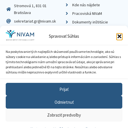
Kde nás nájdete
Stromová 1, 831 01
Bratislava
Pracoviská NIVaM
sekretariat.gr@nivam.sk
Dokumenty inštitúcie
IČO: 00164348
Knižnica
Spravovať Súhlas
DIČ: 2020798714
Na poskytovanie tých najlepších skúseností používame technológie, ako sú
súbory cookie na ukladanie a/alebo prístup k informáciám o zariadení. Súhlas s
týmito technológiami nám umožní spracovávať údaje, ako je správanie pri
prehliadaní alebo jedinečné ID na tejto stránke. Nesúhlas alebo odvolanie
Zásady ochrany súkromia
súhlasu môže nepriaznivo ovplyvniť určité vlastnosti a funkcie.
Vyhlásenie o prístupnosti
Prijať
Sprístupnenie informácií
Odmietnuť
Nastavenia cookies
Zobraziť predvoľby
GDPR