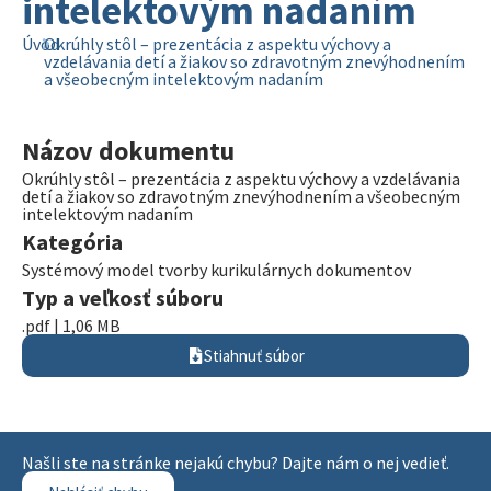
intelektovým nadaním
Úvod
Okrúhly stôl – prezentácia z aspektu výchovy a
vzdelávania detí a žiakov so zdravotným znevýhodnením
a všeobecným intelektovým nadaním
Názov dokumentu
Okrúhly stôl – prezentácia z aspektu výchovy a vzdelávania
detí a žiakov so zdravotným znevýhodnením a všeobecným
intelektovým nadaním
Kategória
Systémový model tvorby kurikulárnych dokumentov
Typ a veľkosť súboru
.pdf | 1,06 MB
Stiahnuť súbor
Našli ste na stránke nejakú chybu? Dajte nám o nej vedieť.