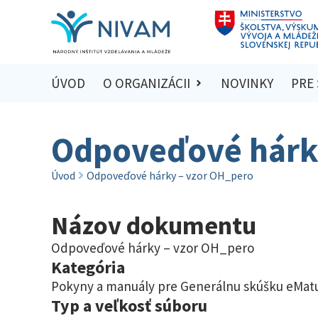
ÚVOD
O ORGANIZÁCII
NOVINKY
PRE
Odpoveďové hárk
Úvod
Odpoveďové hárky – vzor OH_pero
Názov dokumentu
Odpoveďové hárky – vzor OH_pero
Kategória
Pokyny a manuály pre Generálnu skúšku eMatu
Typ a veľkosť súboru