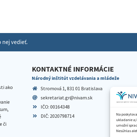
 nej vedieť.
KONTAKTNÉ INFORMÁCIE
Národný inštitút vzdelávania a mládeže
sti ako
Stromová 1, 831 01 Bratislava
sekretariat.gr@nivam.sk
anie
IČO: 00164348
skum,
Na poskytova
DIČ: 2020798714
é
ukladanie a/
 či
umožní spraco
Nesúhlas aleb