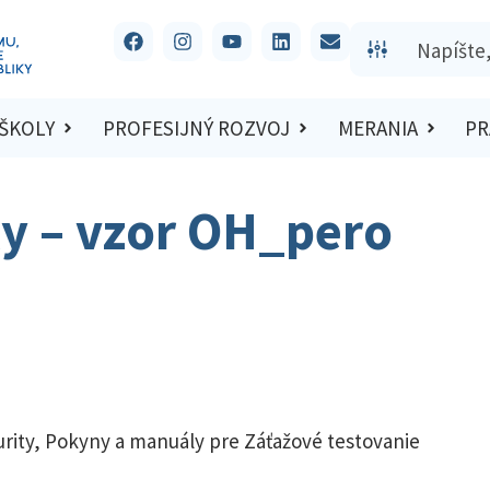
 ŠKOLY
PROFESIJNÝ ROZVOJ
MERANIA
PR
y – vzor OH_pero
rity
,
Pokyny a manuály pre Záťažové testovanie