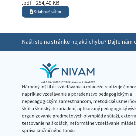
.pdf | 254,40 KB
Stiahnuť súbor
Našli ste na stránke nejakú chybu? Dajte nám o
Národný inštitút vzdelávania a mládeže realizuje činno
napríklad vzdelávanie a poradenstvo pedagogickým a
nepedagogickým zamestnancom, metodické usmerňov
škôl a školských zariadení, aplikovaný pedagogický vý
organizovanie predmetových olympiád a súťaží, extern
testovanie na školách, neformálne vzdelávanie mládeže
správa knižničného fondu.