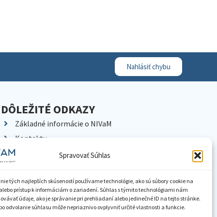
Nahlásiť chybu
DÔLEŽITÉ ODKAZY
Základné informácie o NIVaM
Kontakty
Kariéra
Spravovať Súhlas
Kde nás nájdete
Pracoviská NIVaM
nie tých najlepších skúseností používame technológie, ako sú súbory cookie na
alebo prístup k informáciám o zariadení. Súhlas s týmito technológiami nám
Dokumenty inštitúcie
vávať údaje, ako je správanie pri prehliadaní alebo jedinečné ID na tejto stránke.
o odvolanie súhlasu môže nepriaznivo ovplyvniť určité vlastnosti a funkcie.
Knižnica