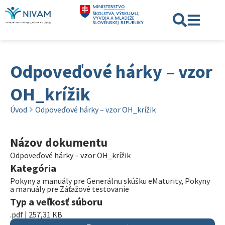
Odpoveďové hárky – vzor
OH_krížik
Úvod
Odpoveďové hárky – vzor OH_krížik
Názov dokumentu
Odpoveďové hárky – vzor OH_krížik
Kategória
Pokyny a manuály pre Generálnu skúšku eMaturity
,
Pokyny
a manuály pre Záťažové testovanie
Typ a veľkosť súboru
.pdf | 257,31 KB