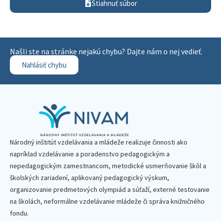
Stiahnuť súbor
Našli ste na stránke nejakú chybu? Dajte nám o nej vedieť.
Nahlásiť chybu
Národný inštitút vzdelávania a mládeže realizuje činnosti ako
napríklad vzdelávanie a poradenstvo pedagogickým a
nepedagogickým zamestnancom, metodické usmerňovanie škôl a
školských zariadení, aplikovaný pedagogický výskum,
organizovanie predmetových olympiád a súťaží, externé testovanie
na školách, neformálne vzdelávanie mládeže či správa knižničného
fondu.