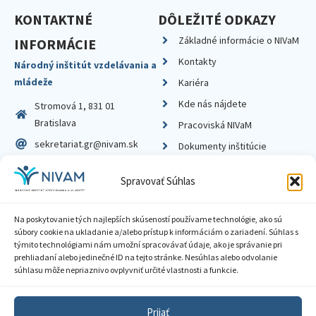
KONTAKTNÉ
DÔLEŽITÉ ODKAZY
Základné informácie o NIVaM
INFORMÁCIE
Kontakty
Národný inštitút vzdelávania a
mládeže
Kariéra
Kde nás nájdete
Stromová 1, 831 01
Bratislava
Pracoviská NIVaM
sekretariat.gr@nivam.sk
Dokumenty inštitúcie
IČO: 00164348
Knižnica
Spravovať Súhlas
DIČ: 2020798714
Na poskytovanie tých najlepších skúseností používame technológie, ako sú
súbory cookie na ukladanie a/alebo prístup k informáciám o zariadení. Súhlas s
týmito technológiami nám umožní spracovávať údaje, ako je správanie pri
prehliadaní alebo jedinečné ID na tejto stránke. Nesúhlas alebo odvolanie
Zásady ochrany súkromia
súhlasu môže nepriaznivo ovplyvniť určité vlastnosti a funkcie.
Vyhlásenie o prístupnosti
Prijať