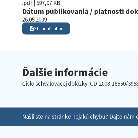
.pdf | 597,97 KB
Dátum publikovania / platnosti d
26.05.2009
Stiahnuť súbor
Ďalšie informácie
Číslo schvaľovacej doložky: CD-2008-18550/395
Našli ste na stránke nejakú chybu? Dajte nám o