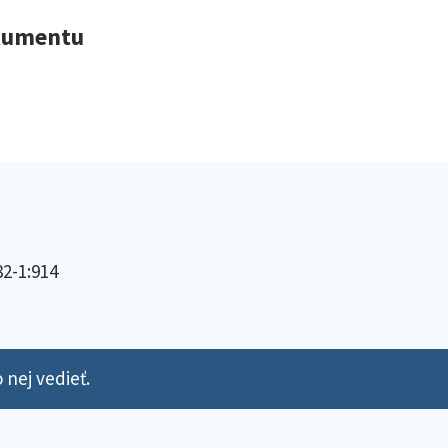
okumentu
82-1:914
 nej vedieť.