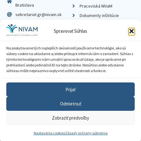
Bratislava
Pracoviská NIVaM
sekretariat.gr@nivam.sk
Dokumenty inštitúcie
IČO: 00164348
Knižnica
Spravovať Súhlas
DIČ: 2020798714
Na poskytovanie tých najlepších skúseností používame technológie, ako sú
súbory cookie na ukladanie a/alebo prístup k informáciám o zariadení. Súhlas s
týmito technológiami nám umožní spracovávať údaje, ako je správanie pri
prehliadaní alebo jedinečné ID na tejto stránke. Nesúhlas alebo odvolanie
Zásady ochrany súkromia
súhlasu môže nepriaznivo ovplyvniť určité vlastnosti a funkcie.
Vyhlásenie o prístupnosti
Prijať
Sprístupnenie informácií
Odmietnuť
Nastavenia cookies
Zobraziť predvoľby
GDPR
© 2026 Národný inštitút vzdelávania a mládeže
Nastavenia cookies
Zásady ochrany súkromia