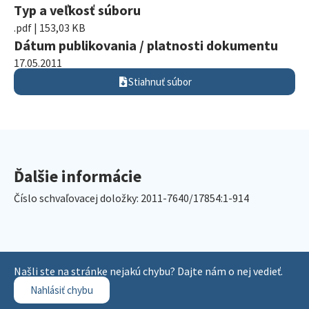
Typ a veľkosť súboru
.pdf | 153,03 KB
Dátum publikovania / platnosti dokumentu
17.05.2011
Stiahnuť súbor
Ďalšie informácie
Číslo schvaľovacej doložky: 2011-7640/17854:1-914
Našli ste na stránke nejakú chybu? Dajte nám o nej vedieť.
Nahlásiť chybu