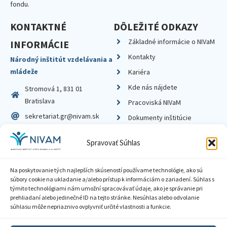
fondu.
KONTAKTNÉ
DÔLEŽITÉ ODKAZY
Základné informácie o NIVaM
INFORMÁCIE
Kontakty
Národný inštitút vzdelávania a
mládeže
Kariéra
Kde nás nájdete
Stromová 1, 831 01
Bratislava
Pracoviská NIVaM
sekretariat.gr@nivam.sk
Dokumenty inštitúcie
IČO: 00164348
Knižnica
Spravovať Súhlas
DIČ: 2020798714
Na poskytovanie tých najlepších skúseností používame technológie, ako sú
súbory cookie na ukladanie a/alebo prístup k informáciám o zariadení. Súhlas s
týmito technológiami nám umožní spracovávať údaje, ako je správanie pri
prehliadaní alebo jedinečné ID na tejto stránke. Nesúhlas alebo odvolanie
Zásady ochrany súkromia
súhlasu môže nepriaznivo ovplyvniť určité vlastnosti a funkcie.
Vyhlásenie o prístupnosti