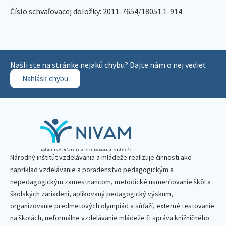
Číslo schvaľovacej doložky: 2011-7654/18051:1-914
Našli ste na stránke nejakú chybu? Dajte nám o nej vedieť.
Nahlásiť chybu
Národný inštitút vzdelávania a mládeže realizuje činnosti ako
napríklad vzdelávanie a poradenstvo pedagogickým a
nepedagogickým zamestnancom, metodické usmerňovanie škôl a
školských zariadení, aplikovaný pedagogický výskum,
organizovanie predmetových olympiád a súťaží, externé testovanie
na školách, neformálne vzdelávanie mládeže či správa knižničného