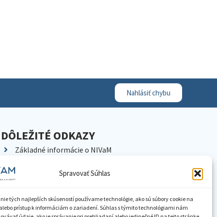
Nahlásiť chybu
DÔLEŽITÉ ODKAZY
Základné informácie o NIVaM
Kontakty
Spravovať Súhlas
Kariéra
Kde nás nájdete
nie tých najlepších skúseností používame technológie, ako sú súbory cookie na
Pracoviská NIVaM
alebo prístup k informáciám o zariadení. Súhlas s týmito technológiami nám
vávať údaje, ako je správanie pri prehliadaní alebo jedinečné ID na tejto stránke.