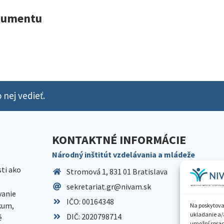
okumentu
 nej vedieť.
KONTAKTNÉ INFORMÁCIE
Národný inštitút vzdelávania a mládeže
sti ako
Stromová 1, 831 01 Bratislava
sekretariat.gr@nivam.sk
anie
IČO: 00164348
skum,
Na poskytova
ukladanie a/
DIČ: 2020798714
é
umožní spraco