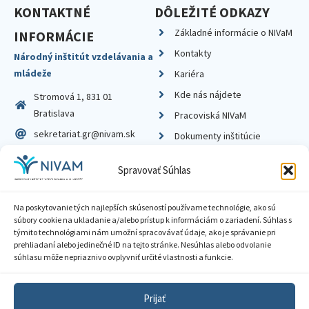
KONTAKTNÉ
DÔLEŽITÉ ODKAZY
Základné informácie o NIVaM
INFORMÁCIE
Kontakty
Národný inštitút vzdelávania a
mládeže
Kariéra
Kde nás nájdete
Stromová 1, 831 01
Bratislava
Pracoviská NIVaM
sekretariat.gr@nivam.sk
Dokumenty inštitúcie
IČO: 00164348
Knižnica
Spravovať Súhlas
DIČ: 2020798714
Na poskytovanie tých najlepších skúseností používame technológie, ako sú
súbory cookie na ukladanie a/alebo prístup k informáciám o zariadení. Súhlas s
týmito technológiami nám umožní spracovávať údaje, ako je správanie pri
prehliadaní alebo jedinečné ID na tejto stránke. Nesúhlas alebo odvolanie
Zásady ochrany súkromia
súhlasu môže nepriaznivo ovplyvniť určité vlastnosti a funkcie.
Vyhlásenie o prístupnosti
Prijať
Sprístupnenie informácií