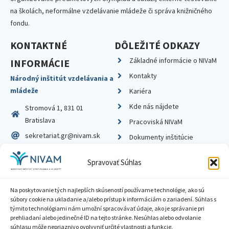
na školách, neformálne vzdelávanie mládeže či správa knižničného
fondu.
KONTAKTNÉ
DÔLEŽITÉ ODKAZY
Základné informácie o NIVaM
INFORMÁCIE
Kontakty
Národný inštitút vzdelávania a
mládeže
Kariéra
Kde nás nájdete
Stromová 1, 831 01
Bratislava
Pracoviská NIVaM
sekretariat.gr@nivam.sk
Dokumenty inštitúcie
IČO: 00164348
Knižnica
Spravovať Súhlas
DIČ: 2020798714
Na poskytovanie tých najlepších skúseností používame technológie, ako sú
súbory cookie na ukladanie a/alebo prístup k informáciám o zariadení. Súhlas s
týmito technológiami nám umožní spracovávať údaje, ako je správanie pri
prehliadaní alebo jedinečné ID na tejto stránke. Nesúhlas alebo odvolanie
Zásady ochrany súkromia
súhlasu môže nepriaznivo ovplyvniť určité vlastnosti a funkcie.