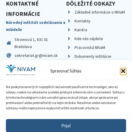
KONTAKTNÉ
DÔLEŽITÉ ODKAZY
Základné informácie o NIVaM
INFORMÁCIE
Kontakty
Národný inštitút vzdelávania a
mládeže
Kariéra
Kde nás nájdete
Stromová 1, 831 01
Bratislava
Pracoviská NIVaM
sekretariat.gr@nivam.sk
Dokumenty inštitúcie
IČO: 00164348
Knižnica
Spravovať Súhlas
DIČ: 2020798714
Na poskytovanie tých najlepších skúseností používame technológie, ako sú
súbory cookie na ukladanie a/alebo prístup k informáciám o zariadení. Súhlas s
týmito technológiami nám umožní spracovávať údaje, ako je správanie pri
prehliadaní alebo jedinečné ID na tejto stránke. Nesúhlas alebo odvolanie
Zásady ochrany súkromia
súhlasu môže nepriaznivo ovplyvniť určité vlastnosti a funkcie.
Vyhlásenie o prístupnosti
Prijať
Sprístupnenie informácií