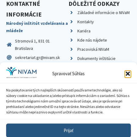
KONTAKTNÉ
DÔLEŽITÉ ODKAZY
Základné informácie o NIVaM
INFORMÁCIE
Kontakty
Národný inštitút vzdelávania a
mládeže
Kariéra
Kde nás nájdete
Stromová 1, 831 01
Bratislava
Pracoviská NIVaM
sekretariat.gr@nivam.sk
Dokumenty inštitúcie
IČO: 00164348
Knižnica
Spravovať Súhlas
DIČ: 2020798714
Na poskytovanie tých najlepších skúseností používame technológie, ako sú
súbory cookie na ukladanie a/alebo prístup k informáciám o zariadení. Súhlas s
týmito technológiami nám umožní spracovávať údaje, ako je správanie pri
prehliadaní alebo jedinečné ID na tejto stránke. Nesúhlas alebo odvolanie
Zásady ochrany súkromia
súhlasu môže nepriaznivo ovplyvniť určité vlastnosti a funkcie.
Vyhlásenie o prístupnosti
Prijať
Sprístupnenie informácií