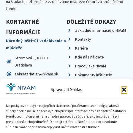
na školách, neformálne vzdelávanie mládeže či správa knižničného
fondu.
KONTAKTNÉ
DÔLEŽITÉ ODKAZY
Základné informácie o NIVaM
INFORMÁCIE
Kontakty
Národný inštitút vzdelávania a
mládeže
Kariéra
Kde nás nájdete
Stromová 1, 831 01
Bratislava
Pracoviská NIVaM
sekretariat.gr@nivam.sk
Dokumenty inštitúcie
IČO: 00164348
Knižnica
Spravovať Súhlas
DIČ: 2020798714
Na poskytovanie tých najlepších skúseností používame technológie, ako sú
súbory cookie na ukladanie a/alebo prístup k informáciám o zariadení. Súhlas s
týmito technológiami nám umožní spracovávať údaje, ako je správanie pri
prehliadaní alebo jedinečné ID na tejto stránke. Nesúhlas alebo odvolanie
Zásady ochrany súkromia
súhlasu môže nepriaznivo ovplyvniť určité vlastnosti a funkcie.