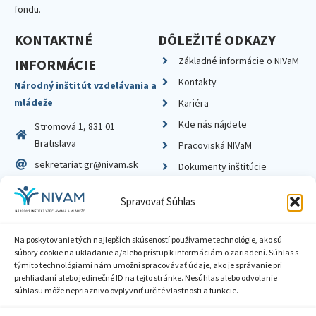
fondu.
KONTAKTNÉ
DÔLEŽITÉ ODKAZY
Základné informácie o NIVaM
INFORMÁCIE
Kontakty
Národný inštitút vzdelávania a
mládeže
Kariéra
Kde nás nájdete
Stromová 1, 831 01
Bratislava
Pracoviská NIVaM
sekretariat.gr@nivam.sk
Dokumenty inštitúcie
IČO: 00164348
Knižnica
Spravovať Súhlas
DIČ: 2020798714
Na poskytovanie tých najlepších skúseností používame technológie, ako sú
súbory cookie na ukladanie a/alebo prístup k informáciám o zariadení. Súhlas s
týmito technológiami nám umožní spracovávať údaje, ako je správanie pri
prehliadaní alebo jedinečné ID na tejto stránke. Nesúhlas alebo odvolanie
Zásady ochrany súkromia
súhlasu môže nepriaznivo ovplyvniť určité vlastnosti a funkcie.
Vyhlásenie o prístupnosti