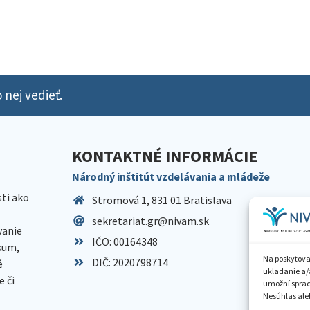
 nej vedieť.
KONTAKTNÉ INFORMÁCIE
Národný inštitút vzdelávania a mládeže
sti ako
Stromová 1, 831 01 Bratislava
sekretariat.gr@nivam.sk
anie
IČO: 00164348
skum,
Na poskytova
DIČ: 2020798714
é
ukladanie a/
 či
umožní spraco
Nesúhlas aleb