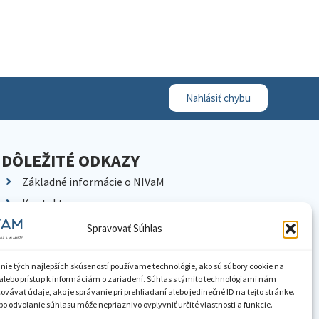
Nahlásiť chybu
DÔLEŽITÉ ODKAZY
Základné informácie o NIVaM
Kontakty
Kariéra
Spravovať Súhlas
Kde nás nájdete
Pracoviská NIVaM
nie tých najlepších skúseností používame technológie, ako sú súbory cookie na
alebo prístup k informáciám o zariadení. Súhlas s týmito technológiami nám
Dokumenty inštitúcie
vávať údaje, ako je správanie pri prehliadaní alebo jedinečné ID na tejto stránke.
o odvolanie súhlasu môže nepriaznivo ovplyvniť určité vlastnosti a funkcie.
Knižnica