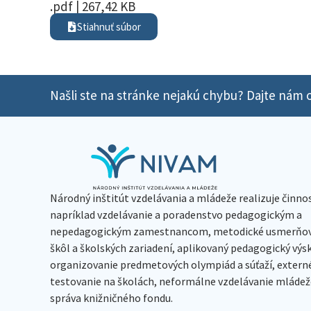
.pdf | 267,42 KB
Stiahnuť súbor
Našli ste na stránke nejakú chybu? Dajte nám o
Národný inštitút vzdelávania a mládeže realizuje činno
napríklad vzdelávanie a poradenstvo pedagogickým a
nepedagogickým zamestnancom, metodické usmerňov
škôl a školských zariadení, aplikovaný pedagogický vý
organizovanie predmetových olympiád a súťaží, extern
testovanie na školách, neformálne vzdelávanie mládeže
správa knižničného fondu.