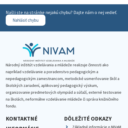
Našli ste na stránke nejakú chybu? Dajte nám o nej vedieť.
Nahlásiť chybu
Národný inštitút vzdelávania a mládeže realizuje činnosti ako
napríklad vzdelávanie a poradenstvo pedagogickým a
nepedagogickým zamestnancom, metodické usmerňovanie škôl a
školských zariadení, aplikovaný pedagogický výskum,
organizovanie predmetových olympiád a súťaží, externé testovanie
na školách, neformálne vzdelávanie mládeže či správa knižničného
fondu.
KONTAKTNÉ
DÔLEŽITÉ ODKAZY
Základné informácie o NIVaM