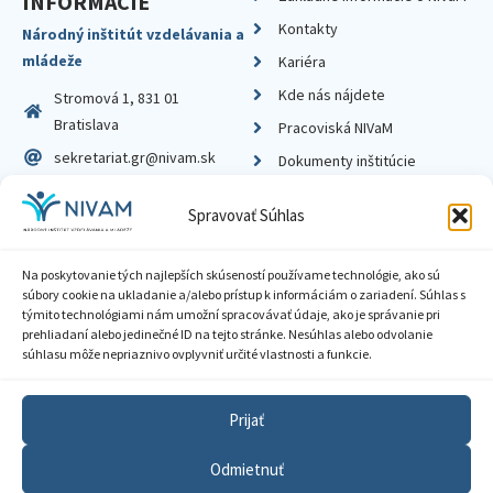
INFORMÁCIE
Kontakty
Národný inštitút vzdelávania a
mládeže
Kariéra
Kde nás nájdete
Stromová 1, 831 01
Bratislava
Pracoviská NIVaM
sekretariat.gr@nivam.sk
Dokumenty inštitúcie
IČO: 00164348
Knižnica
Spravovať Súhlas
DIČ: 2020798714
Na poskytovanie tých najlepších skúseností používame technológie, ako sú
súbory cookie na ukladanie a/alebo prístup k informáciám o zariadení. Súhlas s
týmito technológiami nám umožní spracovávať údaje, ako je správanie pri
prehliadaní alebo jedinečné ID na tejto stránke. Nesúhlas alebo odvolanie
Zásady ochrany súkromia
súhlasu môže nepriaznivo ovplyvniť určité vlastnosti a funkcie.
Vyhlásenie o prístupnosti
Prijať
Sprístupnenie informácií
Odmietnuť
Nastavenia cookies