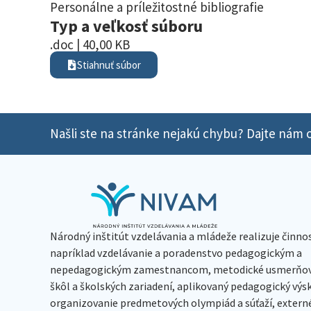
Personálne a príležitostné bibliografie
Typ a veľkosť súboru
.doc | 40,00 KB
Stiahnuť súbor
Našli ste na stránke nejakú chybu? Dajte nám o
Národný inštitút vzdelávania a mládeže realizuje činno
napríklad vzdelávanie a poradenstvo pedagogickým a
nepedagogickým zamestnancom, metodické usmerňov
škôl a školských zariadení, aplikovaný pedagogický vý
organizovanie predmetových olympiád a súťaží, extern