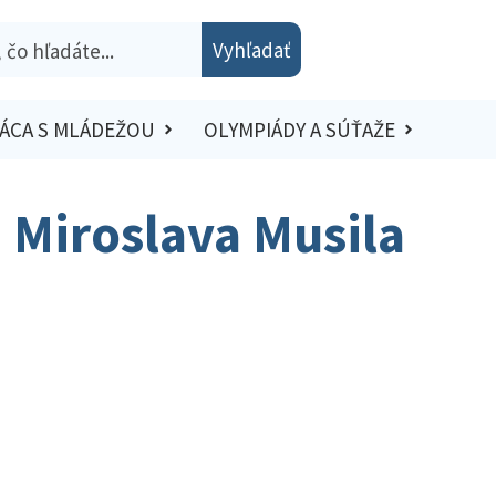
Vyhľadať
ÁCA S MLÁDEŽOU
OLYMPIÁDY A SÚŤAŽE
h Miroslava Musila