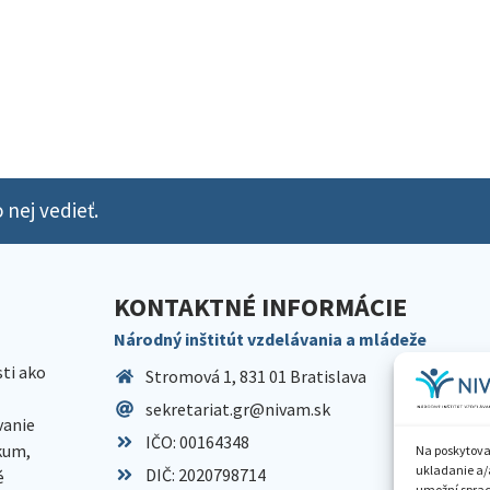
 nej vedieť.
KONTAKTNÉ INFORMÁCIE
Národný inštitút vzdelávania a mládeže
sti ako
Stromová 1, 831 01 Bratislava
sekretariat.gr@nivam.sk
anie
IČO: 00164348
skum,
Na poskytova
ukladanie a/
DIČ: 2020798714
é
umožní spraco