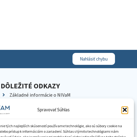
Nahlásiť chybu
DÔLEŽITÉ ODKAZY
Základné informácie o NIVaM
Kontakty
Spravovať Súhlas
Kariéra
Kde nás nájdete
nie tých najlepších skúseností používame technológie, ako sú súbory cookie na
Pracoviská NIVaM
alebo prístup k informáciám o zariadení. Súhlas s týmito technológiami nám
vávať údaje, ako je správanie pri prehliadaní alebo jedinečné ID na tejto stránke.