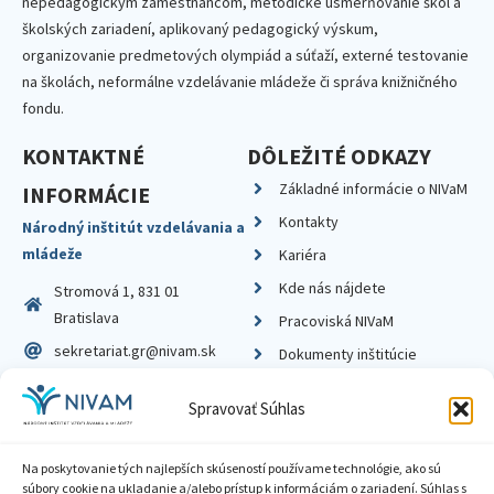
nepedagogickým zamestnancom, metodické usmerňovanie škôl a
školských zariadení, aplikovaný pedagogický výskum,
organizovanie predmetových olympiád a súťaží, externé testovanie
na školách, neformálne vzdelávanie mládeže či správa knižničného
fondu.
KONTAKTNÉ
DÔLEŽITÉ ODKAZY
Základné informácie o NIVaM
INFORMÁCIE
Kontakty
Národný inštitút vzdelávania a
mládeže
Kariéra
Kde nás nájdete
Stromová 1, 831 01
Bratislava
Pracoviská NIVaM
sekretariat.gr@nivam.sk
Dokumenty inštitúcie
IČO: 00164348
Knižnica
Spravovať Súhlas
DIČ: 2020798714
Na poskytovanie tých najlepších skúseností používame technológie, ako sú
súbory cookie na ukladanie a/alebo prístup k informáciám o zariadení. Súhlas s