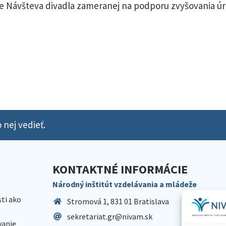
cie Návšteva divadla zameranej na podporu zvyšovania 
 nej vedieť.
KONTAKTNÉ INFORMÁCIE
Národný inštitút vzdelávania a mládeže
sti ako
Stromová 1, 831 01 Bratislava
sekretariat.gr@nivam.sk
anie