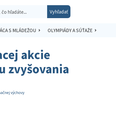
Vyhľadať
ÁCA S MLÁDEŽOU
OLYMPIÁDY A SÚŤAŽE
acej akcie
u zvyšovania
mačnej výchovy