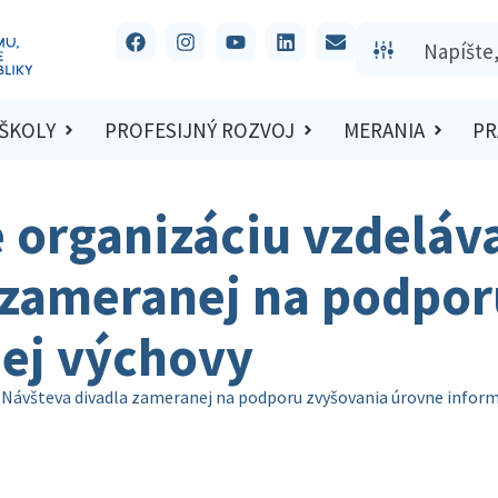
 ŠKOLY
PROFESIJNÝ ROZVOJ
MERANIA
PR
e organizáciu vzdeláv
 zameranej na podpor
ej výchovy
ie Návšteva divadla zameranej na podporu zvyšovania úrovne infor