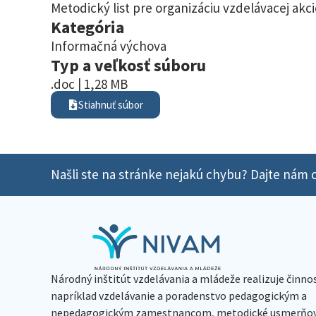
Metodický list pre organizáciu vzdelávacej ak
Kategória
Informačná výchova
Typ a veľkosť súboru
.doc | 1,28 MB
Stiahnuť súbor
Našli ste na stránke nejakú chybu? Dajte nám o
Národný inštitút vzdelávania a mládeže realizuje činno
napríklad vzdelávanie a poradenstvo pedagogickým a
nepedagogickým zamestnancom, metodické usmerňov