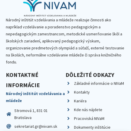
Národný inštitút vzdelávania a mládeže realizuje činnosti ako
napríklad vzdelávanie a poradenstvo pedagogickým a
nepedagogickým zamestnancom, metodické usmerňovanie škôl a
školských zariadení, aplikovaný pedagogický výskum,
organizovanie predmetových olympiád a súťaží, externé testovanie
na školách, neformálne vzdelávanie mládeže či správa knižničného
fondu.
KONTAKTNÉ
DÔLEŽITÉ ODKAZY
Základné informácie o NIVaM
INFORMÁCIE
Kontakty
Národný inštitút vzdelávania a
mládeže
Kariéra
Kde nás nájdete
Stromová 1, 831 01
Bratislava
Pracoviská NIVaM
sekretariat.gr@nivam.sk
Dokumenty inštitúcie