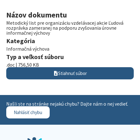
Názov dokumentu
Metodický list pre organizáciu vzdelávacej akcie Ľudová
rozprávka zameranej na podporu zvyšovania úrovne
informačnej výchovy
Kategória
Informačná výchova
Typ a veľkosť súboru
.doc | 756,50 KB
Stiahnuť súbor
Našli ste na stránke nejakú chybu? Dajte nám o nej vedieť.
Nahlásiť chybu