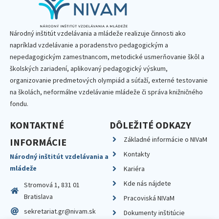
Národný inštitút vzdelávania a mládeže realizuje činnosti ako
napríklad vzdelávanie a poradenstvo pedagogickým a
nepedagogickým zamestnancom, metodické usmerňovanie škôl a
školských zariadení, aplikovaný pedagogický výskum,
organizovanie predmetových olympiád a súťaží, externé testovanie
na školách, neformálne vzdelávanie mládeže či správa knižničného
fondu.
KONTAKTNÉ
DÔLEŽITÉ ODKAZY
Základné informácie o NIVaM
INFORMÁCIE
Kontakty
Národný inštitút vzdelávania a
mládeže
Kariéra
Kde nás nájdete
Stromová 1, 831 01
Bratislava
Pracoviská NIVaM
sekretariat.gr@nivam.sk
Dokumenty inštitúcie