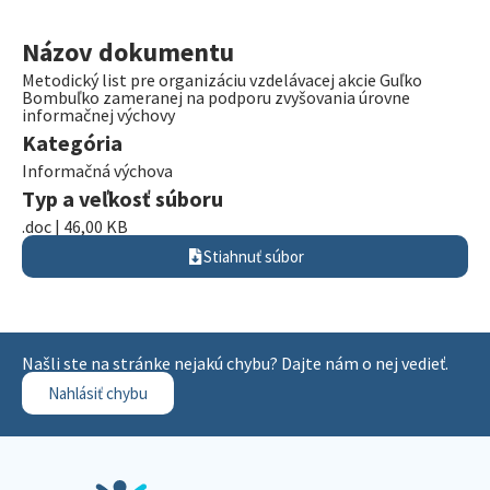
Názov dokumentu
Metodický list pre organizáciu vzdelávacej akcie Guľko
Bombuľko zameranej na podporu zvyšovania úrovne
informačnej výchovy
Kategória
Informačná výchova
Typ a veľkosť súboru
.doc | 46,00 KB
Stiahnuť súbor
Našli ste na stránke nejakú chybu? Dajte nám o nej vedieť.
Nahlásiť chybu