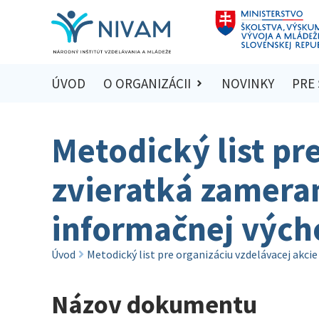
ÚVOD
O ORGANIZÁCII
NOVINKY
PRE
Metodický list pr
zvieratká zamera
informačnej vých
Úvod
Metodický list pre organizáciu vzdelávacej akc
Názov dokumentu