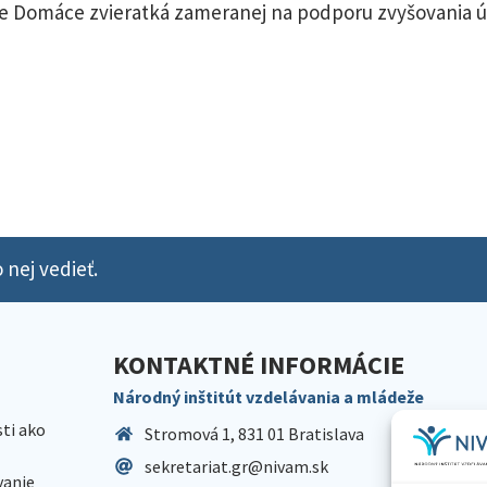
kcie Domáce zvieratká zameranej na podporu zvyšovania
 nej vedieť.
KONTAKTNÉ INFORMÁCIE
Národný inštitút vzdelávania a mládeže
sti ako
Stromová 1, 831 01 Bratislava
sekretariat.gr@nivam.sk
anie