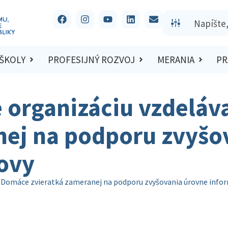
 ŠKOLY
PROFESIJNÝ ROZVOJ
MERANIA
PR
e organizáciu vzdelá
nej na podporu zvyšo
ovy
ie Domáce zvieratká zameranej na podporu zvyšovania úrovne info