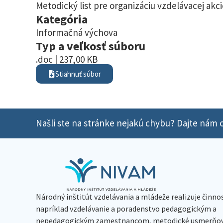
Metodický list pre organizáciu vzdelávacej a
Kategória
Informačná výchova
Typ a veľkosť súboru
.doc | 237,00 KB
Stiahnuť súbor
Našli ste na stránke nejakú chybu? Dajte nám o
Národný inštitút vzdelávania a mládeže realizuje činno
napríklad vzdelávanie a poradenstvo pedagogickým a
nepedagogickým zamestnancom, metodické usmerňov