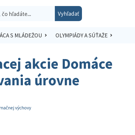
Vyhľadať
ÁCA S MLÁDEŽOU
OLYMPIÁDY A SÚŤAŽE
vacej akcie Domáce
vania úrovne
rmačnej výchovy