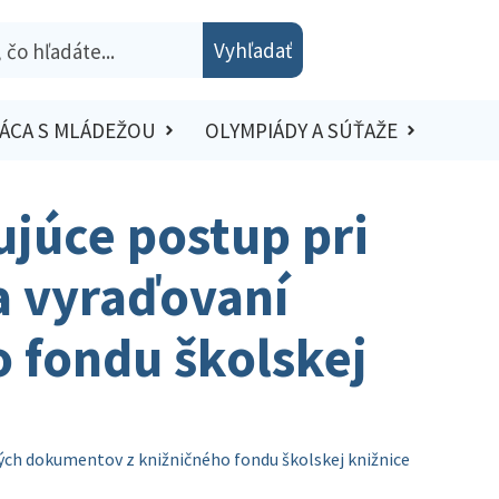
Vyhľadať
ÁCA S MLÁDEŽOU
OLYMPIÁDY A SÚŤAŽE
júce postup pri
a vyraďovaní
 fondu školskej
ných dokumentov z knižničného fondu školskej knižnice