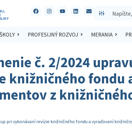
 ŠKOLY
PROFESIJNÝ ROZVOJ
MERANIA
PR
enie č. 2/2024 upravu
e knižničného fondu 
mentov z knižničného
up pri vykonávaní revízie knižničného fondu a vyraďovaní knižnič