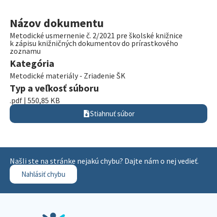
Názov dokumentu
Metodické usmernenie č. 2/2021 pre školské knižnice
k zápisu knižničných dokumentov do prírastkového
zoznamu
Kategória
Metodické materiály - Zriadenie ŠK
Typ a veľkosť súboru
.pdf | 550,85 KB
Stiahnuť súbor
Našli ste na stránke nejakú chybu? Dajte nám o nej vedieť.
Nahlásiť chybu