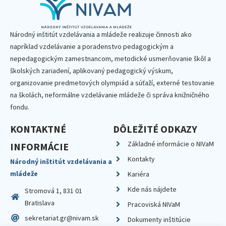
Národný inštitút vzdelávania a mládeže realizuje činnosti ako
napríklad vzdelávanie a poradenstvo pedagogickým a
nepedagogickým zamestnancom, metodické usmerňovanie škôl a
školských zariadení, aplikovaný pedagogický výskum,
organizovanie predmetových olympiád a súťaží, externé testovanie
na školách, neformálne vzdelávanie mládeže či správa knižničného
fondu.
KONTAKTNÉ
DÔLEŽITÉ ODKAZY
Základné informácie o NIVaM
INFORMÁCIE
Kontakty
Národný inštitút vzdelávania a
mládeže
Kariéra
Kde nás nájdete
Stromová 1, 831 01
Bratislava
Pracoviská NIVaM
sekretariat.gr@nivam.sk
Dokumenty inštitúcie