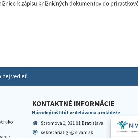
knižnice k zápisu knižničných dokumentov do prírastko
 nej vedieť.
KONTAKTNÉ INFORMÁCIE
Národný inštitút vzdelávania a mládeže
sti ako
Stromová 1, 831 01 Bratislava
sekretariat.gr@nivam.sk
anie