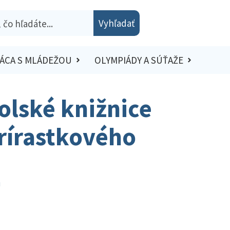
Vyhľadať
ÁCA S MLÁDEŽOU
OLYMPIÁDY A SÚŤAŽE
olské knižnice
rírastkového
u