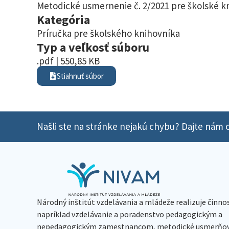
Metodické usmernenie č. 2/2021 pre školské 
Kategória
Príručka pre školského knihovníka
Typ a veľkosť súboru
.pdf | 550,85 KB
Stiahnuť súbor
Našli ste na stránke nejakú chybu? Dajte nám o
Národný inštitút vzdelávania a mládeže realizuje činno
napríklad vzdelávanie a poradenstvo pedagogickým a
nepedagogickým zamestnancom, metodické usmerňov