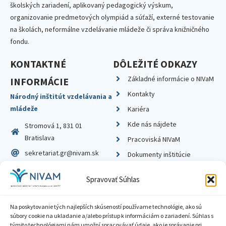
školských zariadení, aplikovaný pedagogický výskum,
organizovanie predmetových olympiád a súťaží, externé testovanie
na školách, neformálne vzdelávanie mládeže či správa knižničného
fondu.
KONTAKTNÉ
DÔLEŽITÉ ODKAZY
Základné informácie o NIVaM
INFORMÁCIE
Kontakty
Národný inštitút vzdelávania a
mládeže
Kariéra
Kde nás nájdete
Stromová 1, 831 01
Bratislava
Pracoviská NIVaM
sekretariat.gr@nivam.sk
Dokumenty inštitúcie
IČO: 00164348
Knižnica
Spravovať Súhlas
DIČ: 2020798714
Na poskytovanie tých najlepších skúseností používame technológie, ako sú
súbory cookie na ukladanie a/alebo prístup k informáciám o zariadení. Súhlas s
týmito technológiami nám umožní spracovávať údaje, ako je správanie pri