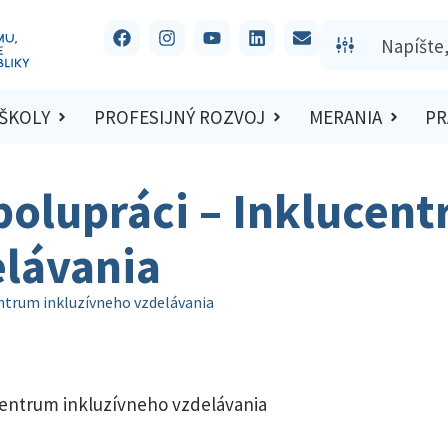
 ŠKOLY
PROFESIJNÝ ROZVOJ
MERANIA
PR
lupráci – Inklucent
elávania
trum inkluzívneho vzdelávania
entrum inkluzívneho vzdelávania