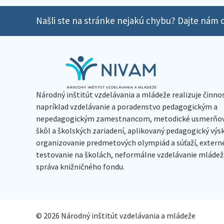
Našli ste na stránke nejakú chybu? Dajte nám o
Národný inštitút vzdelávania a mládeže realizuje činno
napríklad vzdelávanie a poradenstvo pedagogickým a
nepedagogickým zamestnancom, metodické usmerňov
škôl a školských zariadení, aplikovaný pedagogický vý
organizovanie predmetových olympiád a súťaží, extern
testovanie na školách, neformálne vzdelávanie mládeže
správa knižničného fondu.
© 2026 Národný inštitút vzdelávania a mládeže