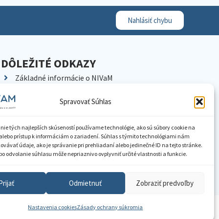
Nahlásiť chybu
DÔLEŽITÉ ODKAZY
Základné informácie o NIVaM
Kontakty
Spravovať Súhlas
Kariéra
Kde nás nájdete
nie tých najlepších skúseností používame technológie, ako sú súbory cookie na
Pracoviská NIVaM
alebo prístup k informáciám o zariadení. Súhlas s týmito technológiami nám
vávať údaje, ako je správanie pri prehliadaní alebo jedinečné ID na tejto stránke.
Dokumenty inštitúcie
o odvolanie súhlasu môže nepriaznivo ovplyvniť určité vlastnosti a funkcie.
Knižnica
Prijať
Odmietnuť
Zobraziť predvoľby
Nastavenia cookies
Zásady ochrany súkromia
ístupnenie informácií
Nastavenia cookies
GDPR