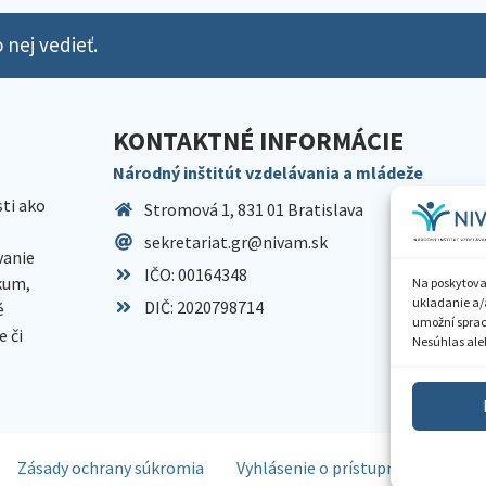
 nej vedieť.
KONTAKTNÉ INFORMÁCIE
Národný inštitút vzdelávania a mládeže
sti ako
Stromová 1, 831 01 Bratislava
sekretariat.gr@nivam.sk
anie
IČO: 00164348
skum,
Na poskytova
ukladanie a/
DIČ: 2020798714
é
umožní spraco
 či
Nesúhlas aleb
Zásady ochrany súkromia
Vyhlásenie o prístupnosti
Spr