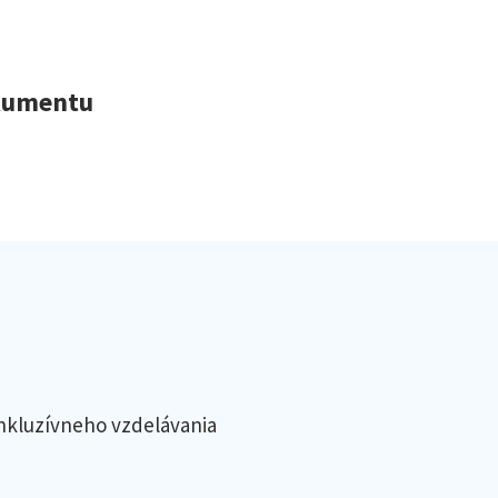
okumentu
nkluzívneho vzdelávania