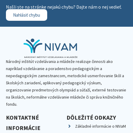
Našli ste na stránke nejakú chybu? Dajte nám o nej vedieť.
Nahlásiť chybu
Národný inštitút vzdelávania a mládeže realizuje činnosti ako
napríklad vzdelávanie a poradenstvo pedagogickým a
nepedagogickým zamestnancom, metodické usmerňovanie škôl a
školských zariadení, aplikovaný pedagogický výskum,
organizovanie predmetových olympiád a súťaží, externé testovanie
na školách, neformálne vzdelávanie mládeže či správa knižničného
fondu.
KONTAKTNÉ
DÔLEŽITÉ ODKAZY
Základné informácie o NIVaM
INFORMÁCIE