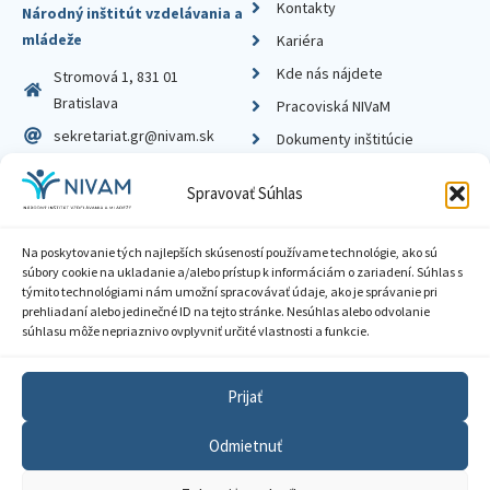
Kontakty
Národný inštitút vzdelávania a
mládeže
Kariéra
Kde nás nájdete
Stromová 1, 831 01
Bratislava
Pracoviská NIVaM
sekretariat.gr@nivam.sk
Dokumenty inštitúcie
IČO: 00164348
Knižnica
Spravovať Súhlas
DIČ: 2020798714
Na poskytovanie tých najlepších skúseností používame technológie, ako sú
súbory cookie na ukladanie a/alebo prístup k informáciám o zariadení. Súhlas s
týmito technológiami nám umožní spracovávať údaje, ako je správanie pri
prehliadaní alebo jedinečné ID na tejto stránke. Nesúhlas alebo odvolanie
Zásady ochrany súkromia
súhlasu môže nepriaznivo ovplyvniť určité vlastnosti a funkcie.
Vyhlásenie o prístupnosti
Prijať
Sprístupnenie informácií
Odmietnuť
Nastavenia cookies