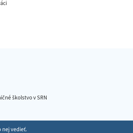
áci
ičné školstvo v SRN
 nej vedieť.