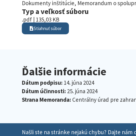
Dokumenty inštitúcie
,
Memorandum o spolupr
Typ a veľkosť súboru
.pdf | 135,03 KB
Stiahnuť súbor
Ďalšie informácie
Dátum podpisu:
14. júna 2024
Dátum účinnosti:
25. júna 2024
Strana Memoranda:
Centrálny úrad pre zahran
Našli ste na stránke nejakú chybu? Dajte nám o