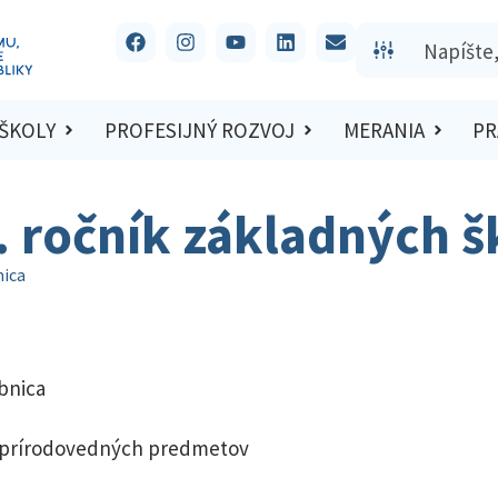
 ŠKOLY
PROFESIJNÝ ROZVOJ
MERANIA
PR
 ročník základných š
nica
bnica
c prírodovedných predmetov