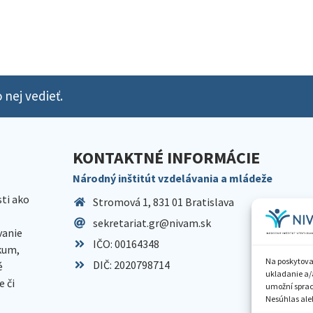
 nej vedieť.
KONTAKTNÉ INFORMÁCIE
Národný inštitút vzdelávania a mládeže
sti ako
Stromová 1, 831 01 Bratislava
sekretariat.gr@nivam.sk
anie
IČO: 00164348
skum,
Na poskytova
DIČ: 2020798714
é
ukladanie a/
 či
umožní spraco
Nesúhlas aleb