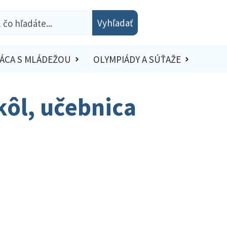
Vyhľadať
ÁCA S MLÁDEŽOU
OLYMPIÁDY A SÚŤAŽE
kôl, učebnica