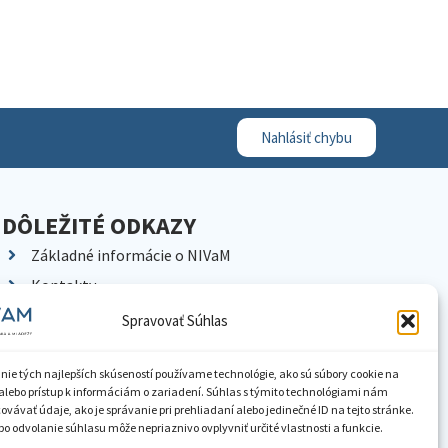
Nahlásiť chybu
DÔLEŽITÉ ODKAZY
Základné informácie o NIVaM
Kontakty
Kariéra
Spravovať Súhlas
Kde nás nájdete
Pracoviská NIVaM
nie tých najlepších skúseností používame technológie, ako sú súbory cookie na
alebo prístup k informáciám o zariadení. Súhlas s týmito technológiami nám
Dokumenty inštitúcie
vávať údaje, ako je správanie pri prehliadaní alebo jedinečné ID na tejto stránke.
o odvolanie súhlasu môže nepriaznivo ovplyvniť určité vlastnosti a funkcie.
Knižnica