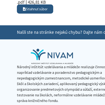
.pdf | 426,81 KB
Stiahnuť súbor
Našli ste na stránke nejakú chybu? Dajte nám o
Národný inštitút vzdelávania a mládeže realizuje činno
napríklad vzdelávanie a poradenstvo pedagogickým a
nepedagogickým zamestnancom, metodické usmerňov
škôl a školských zariadení, aplikovaný pedagogický vý
organizovanie predmetových olympiád a súťaží, extern
testovanie na školách, neformálne vzdelávanie mládeže
správa knižničného fondu.