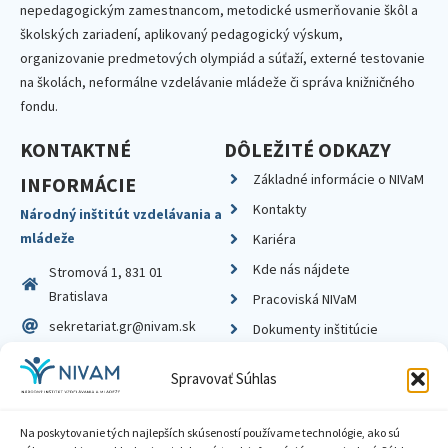
nepedagogickým zamestnancom, metodické usmerňovanie škôl a
školských zariadení, aplikovaný pedagogický výskum,
organizovanie predmetových olympiád a súťaží, externé testovanie
na školách, neformálne vzdelávanie mládeže či správa knižničného
fondu.
KONTAKTNÉ
DÔLEŽITÉ ODKAZY
Základné informácie o NIVaM
INFORMÁCIE
Kontakty
Národný inštitút vzdelávania a
mládeže
Kariéra
Kde nás nájdete
Stromová 1, 831 01
Bratislava
Pracoviská NIVaM
sekretariat.gr@nivam.sk
Dokumenty inštitúcie
IČO: 00164348
Knižnica
Spravovať Súhlas
DIČ: 2020798714
Na poskytovanie tých najlepších skúseností používame technológie, ako sú