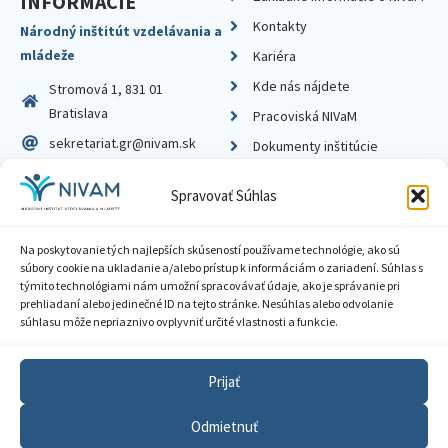
INFORMÁCIE
Kontakty
Národný inštitút vzdelávania a
mládeže
Kariéra
Kde nás nájdete
Stromová 1, 831 01
Bratislava
Pracoviská NIVaM
sekretariat.gr@nivam.sk
Dokumenty inštitúcie
IČO: 00164348
Knižnica
Spravovať Súhlas
DIČ: 2020798714
Na poskytovanie tých najlepších skúseností používame technológie, ako sú
súbory cookie na ukladanie a/alebo prístup k informáciám o zariadení. Súhlas s
týmito technológiami nám umožní spracovávať údaje, ako je správanie pri
prehliadaní alebo jedinečné ID na tejto stránke. Nesúhlas alebo odvolanie
Zásady ochrany súkromia
súhlasu môže nepriaznivo ovplyvniť určité vlastnosti a funkcie.
Vyhlásenie o prístupnosti
Prijať
Sprístupnenie informácií
Odmietnuť
Nastavenia cookies