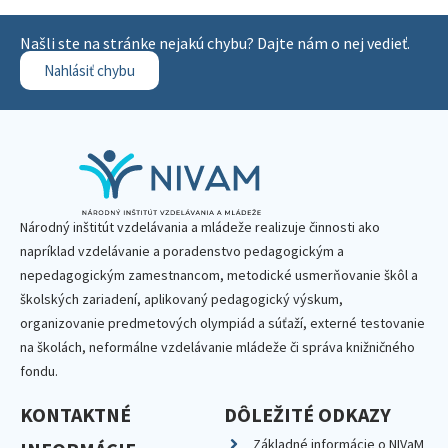
Našli ste na stránke nejakú chybu? Dajte nám o nej vedieť.
Nahlásiť chybu
Národný inštitút vzdelávania a mládeže realizuje činnosti ako
napríklad vzdelávanie a poradenstvo pedagogickým a
nepedagogickým zamestnancom, metodické usmerňovanie škôl a
školských zariadení, aplikovaný pedagogický výskum,
organizovanie predmetových olympiád a súťaží, externé testovanie
na školách, neformálne vzdelávanie mládeže či správa knižničného
fondu.
KONTAKTNÉ
DÔLEŽITÉ ODKAZY
Základné informácie o NIVaM