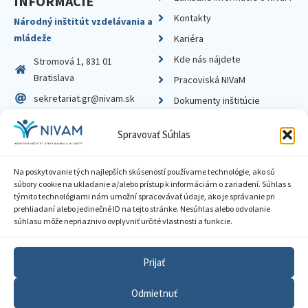
INFORMÁCIE
Kontakty
Národný inštitút vzdelávania a
mládeže
Kariéra
Kde nás nájdete
Stromová 1, 831 01
Bratislava
Pracoviská NIVaM
sekretariat.gr@nivam.sk
Dokumenty inštitúcie
IČO: 00164348
Knižnica
Spravovať Súhlas
DIČ: 2020798714
Na poskytovanie tých najlepších skúseností používame technológie, ako sú
súbory cookie na ukladanie a/alebo prístup k informáciám o zariadení. Súhlas s
týmito technológiami nám umožní spracovávať údaje, ako je správanie pri
prehliadaní alebo jedinečné ID na tejto stránke. Nesúhlas alebo odvolanie
Zásady ochrany súkromia
súhlasu môže nepriaznivo ovplyvniť určité vlastnosti a funkcie.
Vyhlásenie o prístupnosti
Prijať
Sprístupnenie informácií
Odmietnuť
Nastavenia cookies