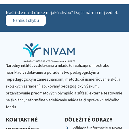
Našli ste na stránke nejakú chybu? Dajte nám o nej vedieť.
Nahlásiť chybu
Národný inštitút vzdelávania a mládeže realizuje činnosti ako
napríklad vzdelávanie a poradenstvo pedagogickým a
nepedagogickým zamestnancom, metodické usmerňovanie škôl a
školských zariadení, aplikovaný pedagogický výskum,
organizovanie predmetových olympiád a súťaží, externé testovanie
na školách, neformálne vzdelávanie mládeže či správa knižničného
fondu.
KONTAKTNÉ
DÔLEŽITÉ ODKAZY
Základné informácie o NIVaM