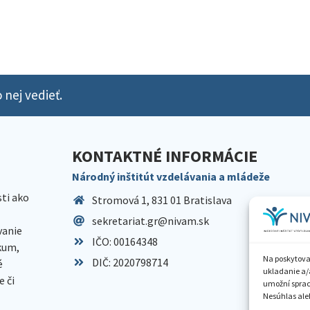
 nej vedieť.
KONTAKTNÉ INFORMÁCIE
Národný inštitút vzdelávania a mládeže
sti ako
Stromová 1, 831 01 Bratislava
sekretariat.gr@nivam.sk
anie
IČO: 00164348
skum,
Na poskytova
DIČ: 2020798714
é
ukladanie a/
 či
umožní spraco
Nesúhlas aleb