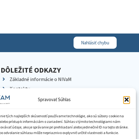
Nahlásiť chybu
DÔLEŽITÉ ODKAZY
Základné informácie o NIVaM
Kontakty
Kariéra
Spravovať Súhlas
Kde nás nájdete
Pracoviská NIVaM
nie tých najlepších skúseností používame technológie, ako sú súbory cookie na
alebo prístup k informáciám o zariadení. Súhlas s týmito technológiami nám
Dokumenty inštitúcie
vávať údaje, ako je správanie pri prehliadaní alebo jedinečné ID na tejto stránke.
o odvolanie súhlasu môže nepriaznivo ovplyvniť určité vlastnosti a funkcie.
Knižnica