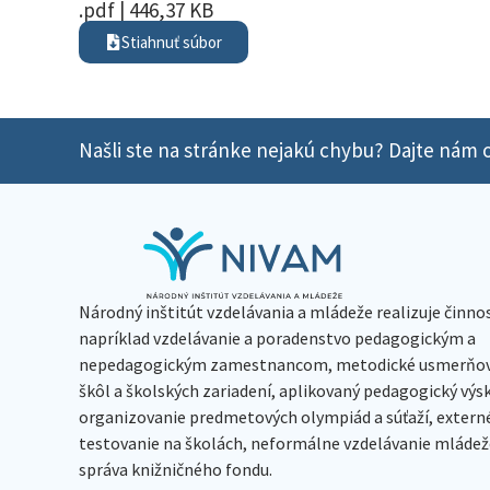
.pdf | 446,37 KB
Stiahnuť súbor
Našli ste na stránke nejakú chybu? Dajte nám o
Národný inštitút vzdelávania a mládeže realizuje činno
napríklad vzdelávanie a poradenstvo pedagogickým a
nepedagogickým zamestnancom, metodické usmerňov
škôl a školských zariadení, aplikovaný pedagogický vý
organizovanie predmetových olympiád a súťaží, extern
testovanie na školách, neformálne vzdelávanie mládeže
správa knižničného fondu.