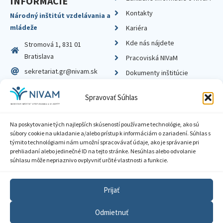
INFORMÁCIE
Kontakty
Národný inštitút vzdelávania a
mládeže
Kariéra
Kde nás nájdete
Stromová 1, 831 01
Bratislava
Pracoviská NIVaM
sekretariat.gr@nivam.sk
Dokumenty inštitúcie
IČO: 00164348
Knižnica
Spravovať Súhlas
DIČ: 2020798714
Na poskytovanie tých najlepších skúseností používame technológie, ako sú
súbory cookie na ukladanie a/alebo prístup k informáciám o zariadení. Súhlas s
týmito technológiami nám umožní spracovávať údaje, ako je správanie pri
prehliadaní alebo jedinečné ID na tejto stránke. Nesúhlas alebo odvolanie
Zásady ochrany súkromia
súhlasu môže nepriaznivo ovplyvniť určité vlastnosti a funkcie.
Vyhlásenie o prístupnosti
Prijať
Sprístupnenie informácií
Odmietnuť
Nastavenia cookies