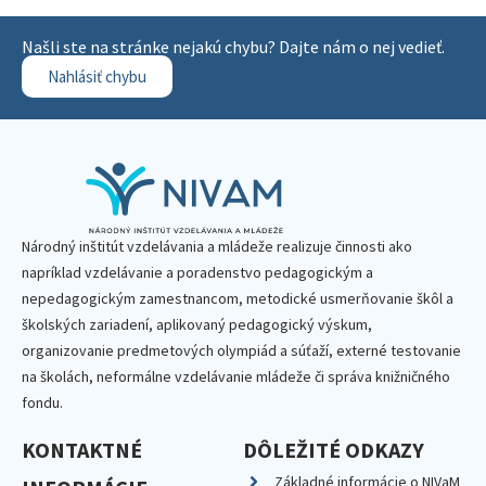
Našli ste na stránke nejakú chybu? Dajte nám o nej vedieť.
Nahlásiť chybu
Národný inštitút vzdelávania a mládeže realizuje činnosti ako
napríklad vzdelávanie a poradenstvo pedagogickým a
nepedagogickým zamestnancom, metodické usmerňovanie škôl a
školských zariadení, aplikovaný pedagogický výskum,
organizovanie predmetových olympiád a súťaží, externé testovanie
na školách, neformálne vzdelávanie mládeže či správa knižničného
fondu.
KONTAKTNÉ
DÔLEŽITÉ ODKAZY
Základné informácie o NIVaM